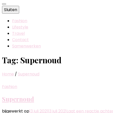
Sluiten
Fashion
Lifestyle
Travel
Contact
Samenwerken
Tag:
Supernoud
Home
/
Supernoud
Fashion
Supernoud
bijgewerkt op
13 juli 2021
13 juli 2021
Laat een reactie achte