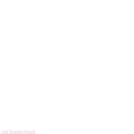
r
op Supernoud